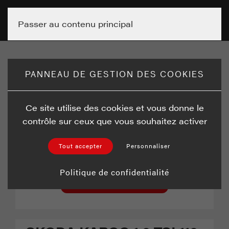
Passer au contenu principal
Aucune image trouvée pour ce véhicule.
PANNEAU DE GESTION DES COOKIES
Ce site utilise des cookies et vous donne le
contrôle sur ceux que vous souhaitez activer
Ce véhicule vous intéresse ?
Concession inconnue.
Tout accepter
Personnaliser
Politique de confidentialité
Nous contacter